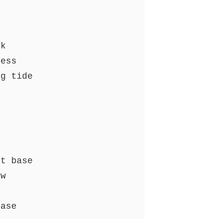
ck
ress
ng tide
s
st base
ow
case