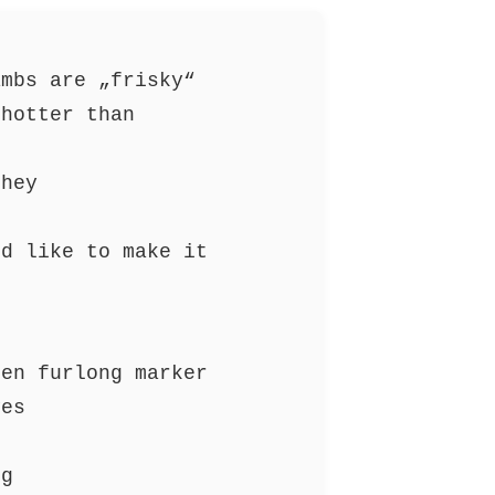
ambs are „frisky“
 hotter than
they
’d like to make it
een furlong marker
ves
ng