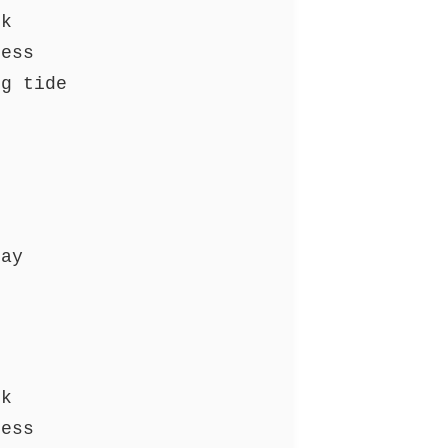
ck
ress
ng tide
s
day
ck
ress