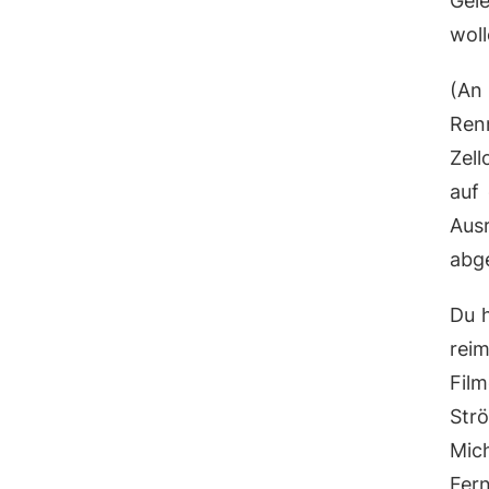
Gel
woll
(An
Ren
Zell
auf
Ausr
abge
Du h
rei
Film
Str
Mic
Fern