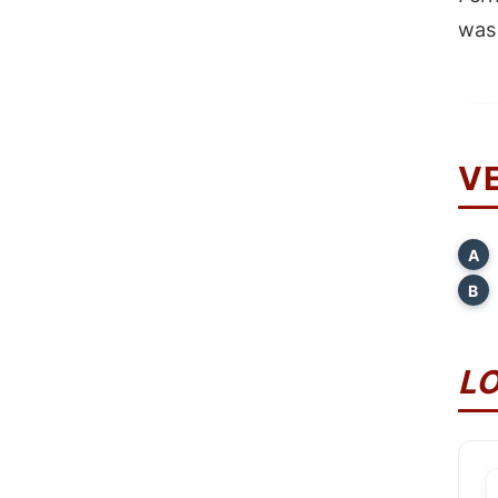
was 
V
A
B
L