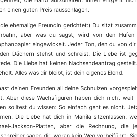
egenheit, die Hand aufzuhalten, ihnen entgeht nic
en einen guten Preis rausschlagen.
 die ehemalige Freundin gerichtet:) Du sitzt zusam
nbahn, aber was du sagst, wird von den Hufen d
ophanpapier eingewickelt. Jeder Ton, den du von dir 
 den Dächern stehst und schreist. Die Liebe ist ge
ede. Die Liebe hat keinen Nachsendeantrag gestellt. 
holt. Alles was dir bleibt, ist dein eigenes Elend.
ast deinen Freunden all deine Schnulzen vorgespiel
mt. Aber diese Wachsfiguren haben dich nicht weit 
en solltest du wissen: So einfach geht es nicht. Jet
ömen. Die Liebe hat dich in Manila sitzenlassen, w
hael-Jackson-Platten, aber die Rechnung, die 
schreiber sagen dir, woran kein Weg vorbeiführt: Sie