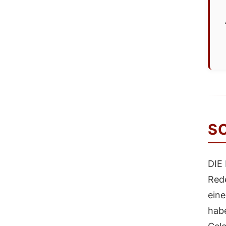
S
DIE
Red
eine
habe